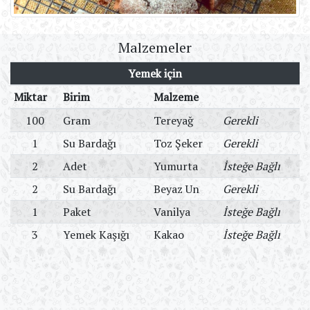
Malzemeler
Yemek için
Miktar
Birim
Malzeme
100
Gram
Tereyağ
Gerekli
1
Su Bardağı
Toz Şeker
Gerekli
2
Adet
Yumurta
İsteğe Bağlı
2
Su Bardağı
Beyaz Un
Gerekli
1
Paket
Vanilya
İsteğe Bağlı
3
Yemek Kaşığı
Kakao
İsteğe Bağlı