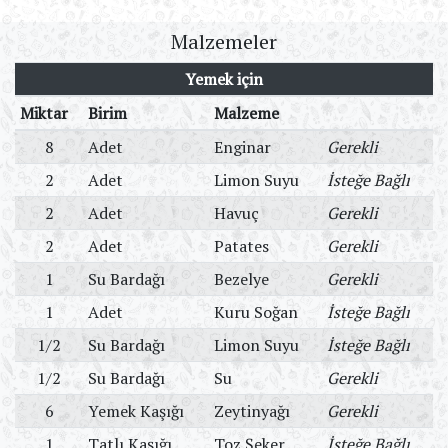
Malzemeler
Yemek için
Miktar
Birim
Malzeme
8
Adet
Enginar
Gerekli
2
Adet
Limon Suyu
İsteğe Bağlı
2
Adet
Havuç
Gerekli
2
Adet
Patates
Gerekli
1
Su Bardağı
Bezelye
Gerekli
1
Adet
Kuru Soğan
İsteğe Bağlı
1/2
Su Bardağı
Limon Suyu
İsteğe Bağlı
1/2
Su Bardağı
Su
Gerekli
6
Yemek Kaşığı
Zeytinyağı
Gerekli
1
Tatlı Kaşığı
Toz Şeker
İsteğe Bağlı