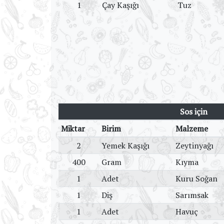
1
Çay Kaşığı
Tuz
Sos için
Miktar
Birim
Malzeme
2
Yemek Kaşığı
Zeytinyağı
400
Gram
Kıyma
1
Adet
Kuru Soğan
1
Diş
Sarımsak
1
Adet
Havuç