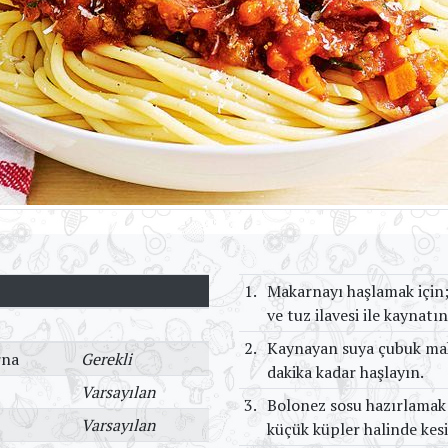
1.
Makarnayı haşlamak için;
ve tuz ilavesi ile kaynatın
2.
Kaynayan suya çubuk mak
rna
Gerekli
dakika kadar haşlayın.
Varsayılan
3.
Bolonez sosu hazırlamak
Varsayılan
küçük küpler halinde kes