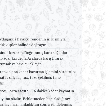
yduğunuz havucu rendenin iri kısmıyla
çük küpler halinde doğrayın.
sinde kızdırın. Doğranmış kuru soğanları
na kadar kavurun. Aralarda karıştırarak
rımsak ve havucu ekleyin.
renk alana kadar kavurma işlemini sürdürün.
es salçası, tuz, taze çekilmiş tane
din.
 sosu, orta ateşte 5- 6 dakika kadar kaynatın.
yunu süzün. Bekletmeden hazırladığınız
akarnayı harmanladıktan sonra rendelenmiş