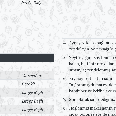
İsteğe Bağlı
4.
Aynı şekilde kabuğunu so
rendeleyin. Sarımsağı kü
5.
Zeytinyağını sos tencere
katıp, hafif bir renk ala
sırasıyla; rendelenmiş sa
Varsayılan
6.
Kıymayı kattıktan sonra 
Gerekli
Doğranmış domates, domat
karabiber ve kekik ilave e
İsteğe Bağlı
7.
Son olarak su eklediğiniz
İsteğe Bağlı
8.
Haşlanmış makarnanın su
İsteğe Bağlı
sıcak bolonez sos ile m