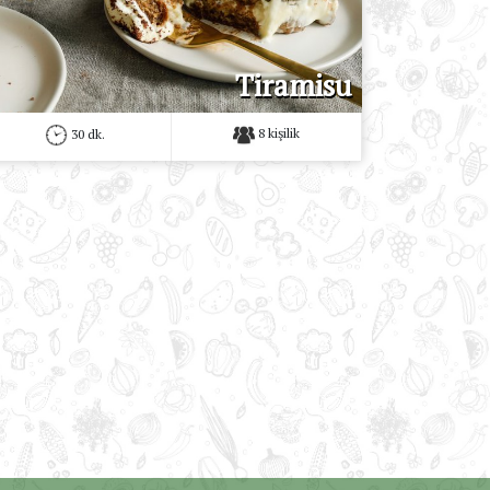
Tiramisu
8 kişilik
30 dk.