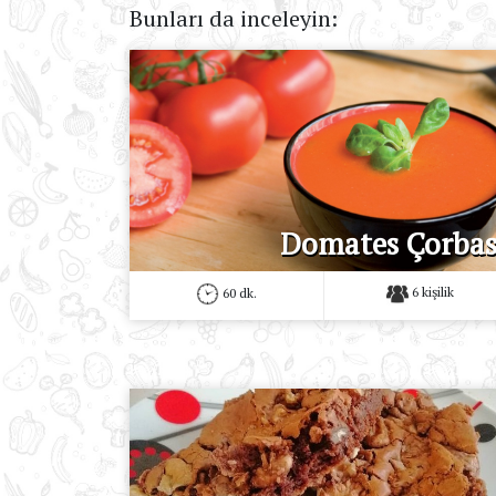
Bunları da inceleyin:
Domates Çorbas
6 kişilik
60 dk.