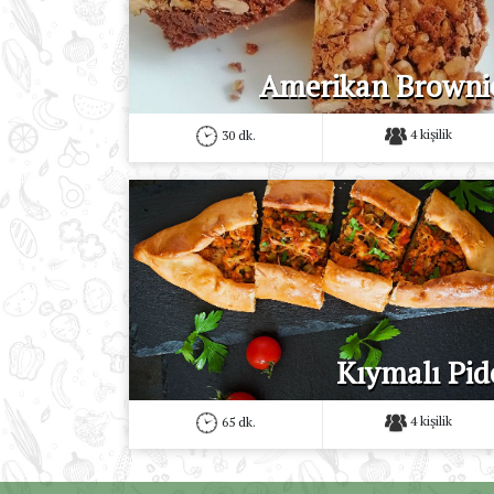
Amerikan Browni
4 kişilik
30 dk.
Kıymalı Pid
4 kişilik
65 dk.