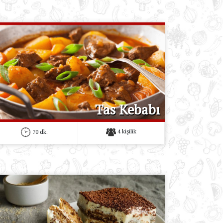
Tas Kebabı
4 kişilik
70 dk.