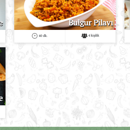
e
Bulgur Pilavı
4 kişilik
40 dk.
e