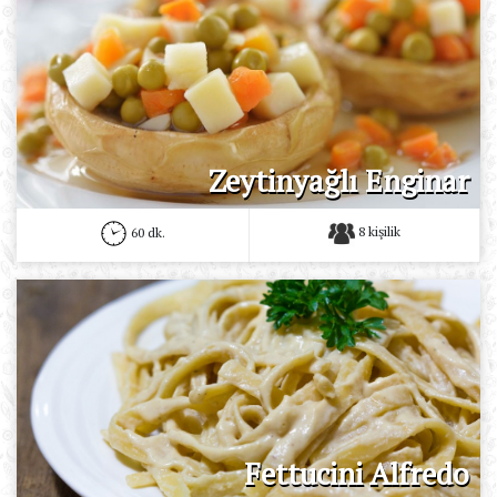
Zeytinyağlı Enginar
8 kişilik
60 dk.
Fettucini Alfredo