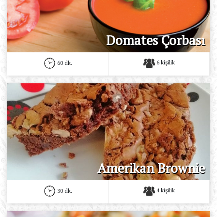
Domates Çorbası
6 kişilik
60 dk.
Amerikan Brownie
4 kişilik
30 dk.