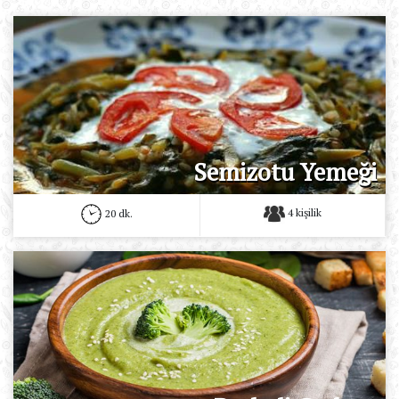
Semizotu Yemeği
4 kişilik
20 dk.