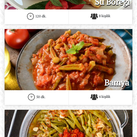
Su Böreği
8 kişilik
120 dk.
Bamya
4 kişilik
50 dk.