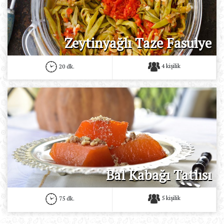
Zeytinyağlı Taze Fasulye
4 kişilik
20 dk.
Bal Kabağı Tatlısı
5 kişilik
75 dk.