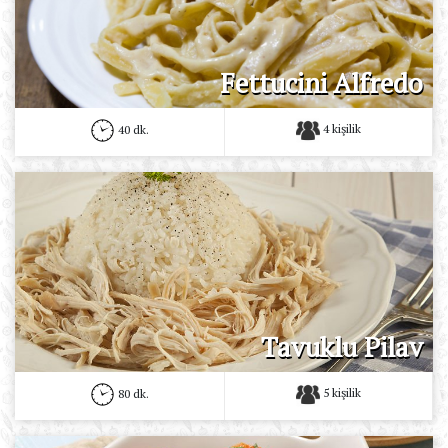
Fettucini Alfredo
4 kişilik
40 dk.
Tavuklu Pilav
5 kişilik
80 dk.