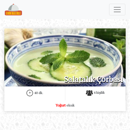
Salatalık Çorbası
4 kişilik
40 dk.
Yoğurt
eksik