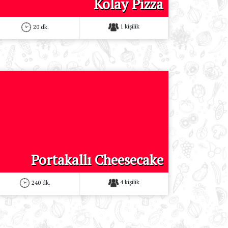
Kolay Pizza
1 kişilik
20 dk.
Portakallı Cheesecake
4 kişilik
240 dk.