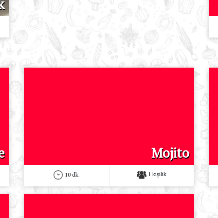
k
e
Mojito
1 kişilik
10 dk.