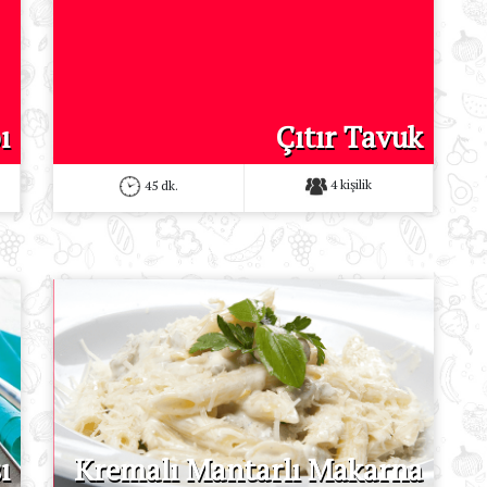
ı
Çıtır Tavuk
4 kişilik
45 dk.
ı
Kremalı Mantarlı Makarna