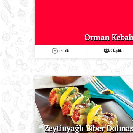
Orman Kebab
6 kişilik
120 dk.
Zeytinyağlı Biber Dolmas