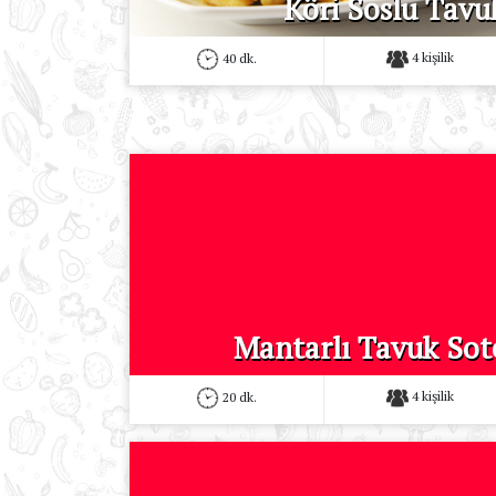
Köri Soslu Tavu
4 kişilik
40 dk.
Mantarlı Tavuk Sot
4 kişilik
20 dk.