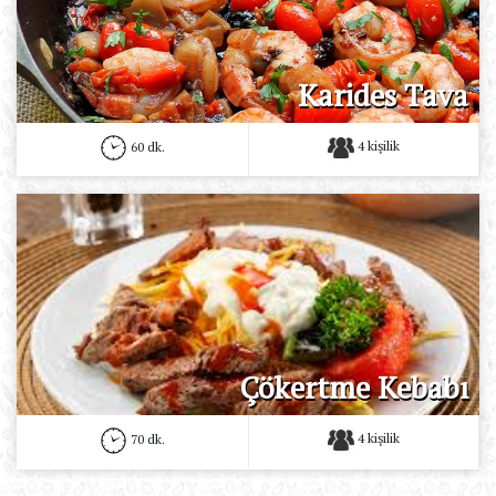
Karides Tava
4 kişilik
60 dk.
Çökertme Kebabı
4 kişilik
70 dk.