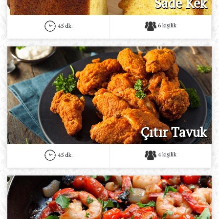
Sade Kek
6 kişilik
45 dk.
Çıtır Tavuk
4 kişilik
45 dk.