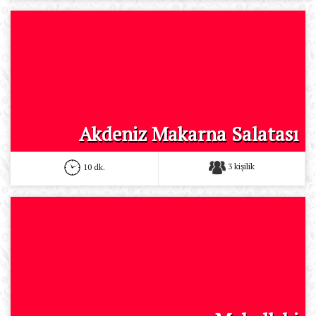
Akdeniz Makarna Salatası
3 kişilik
10 dk.