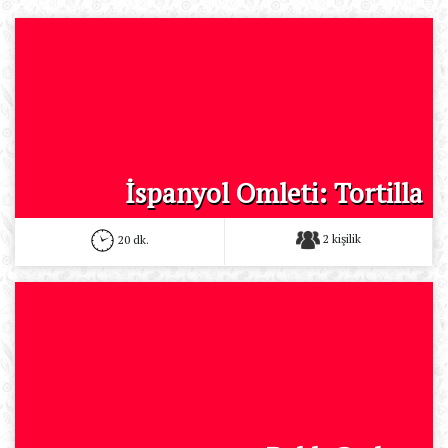
İspanyol Omleti: Tortilla
2 kişilik
20 dk.