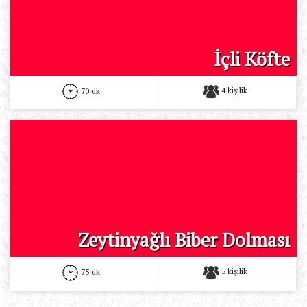
İçli Köfte
4 kişilik
70 dk.
Zeytinyağlı Biber Dolması
5 kişilik
75 dk.