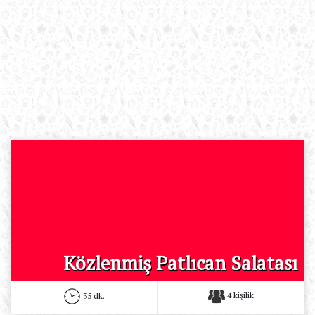
Közlenmiş Patlıcan Salatası
4 kişilik
35 dk.