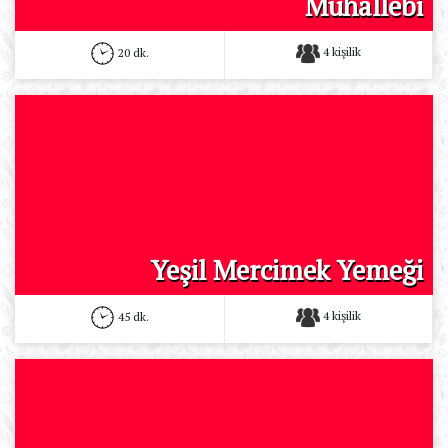
Muhallebi
4 kişilik
20 dk.
Yeşil Mercimek Yemeği
4 kişilik
45 dk.