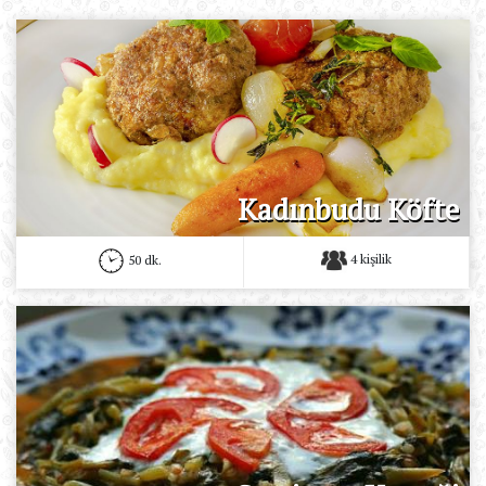
Kadınbudu Köfte
4 kişilik
50 dk.