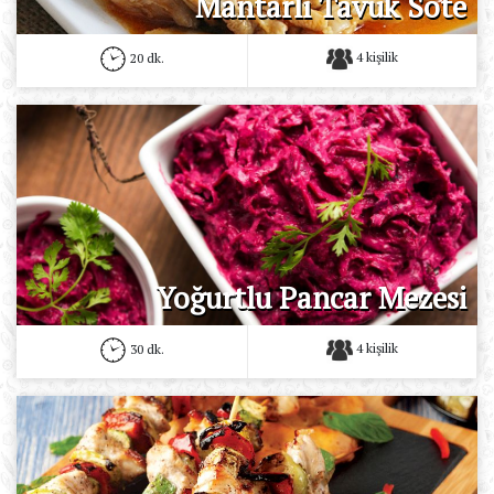
Mantarlı Tavuk Sote
4 kişilik
20 dk.
Yoğurtlu Pancar Mezesi
4 kişilik
30 dk.