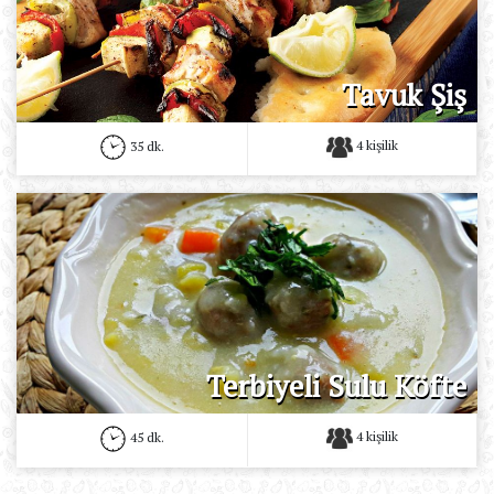
Tavuk Şiş
4 kişilik
35 dk.
Terbiyeli Sulu Köfte
4 kişilik
45 dk.