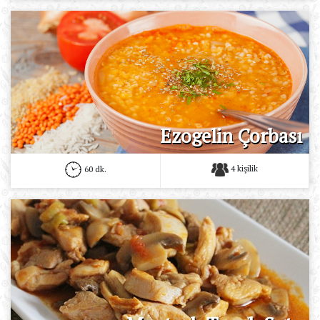
Ezogelin Çorbası
4 kişilik
60 dk.