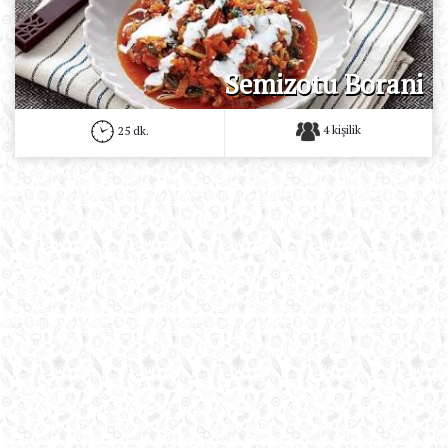
Semizotu Borani
4 kişilik
25 dk.