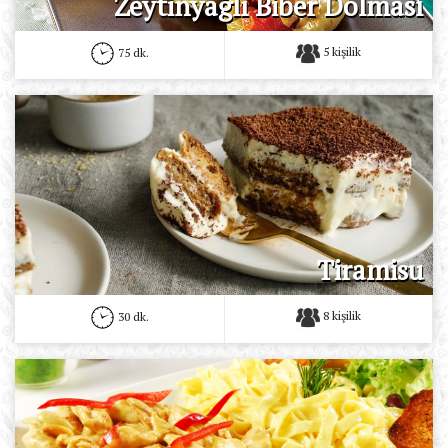
Zeytinyağlı Biber Dolması
5 kişilik
75 dk.
Tiramisu
8 kişilik
30 dk.