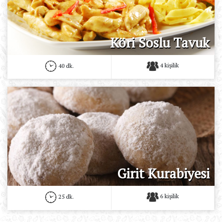
Köri Soslu Tavuk
4 kişilik
40 dk.
Girit Kurabiyesi
6 kişilik
25 dk.