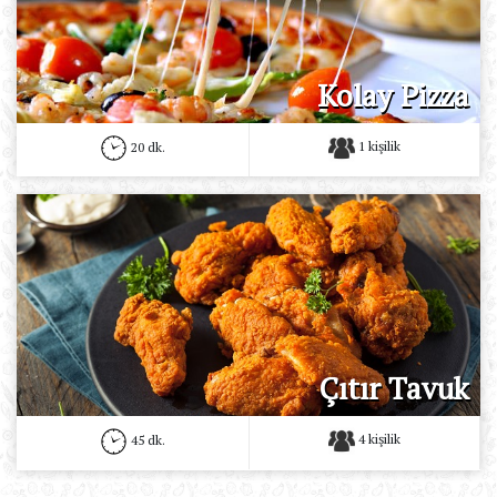
Kolay Pizza
1 kişilik
20 dk.
Çıtır Tavuk
4 kişilik
45 dk.