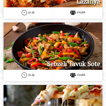
Lazanya
4 kişilik
60 dk.
Sebzeli Tavuk Sote
4 kişilik
50 dk.