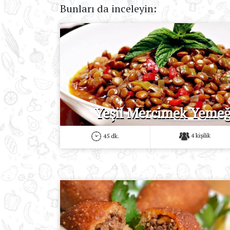
Bunları da inceleyin:
Yeşil Mercimek Yemeğ
4 kişilik
45 dk.