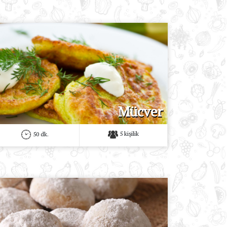
Mücver
5 kişilik
50 dk.