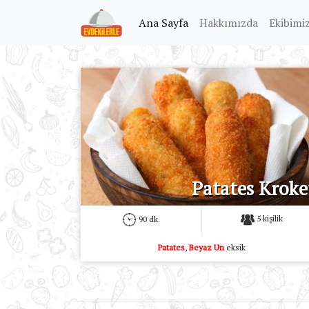
(current)
Ana Sayfa
Hakkımızda
Ekibimi
Patates Kroke
5 kişilik
90 dk.
Patates
,
Beyaz Un
eksik