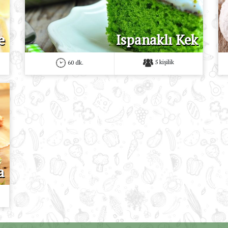
e
Ispanaklı Kek
5 kişilik
60 dk.
a