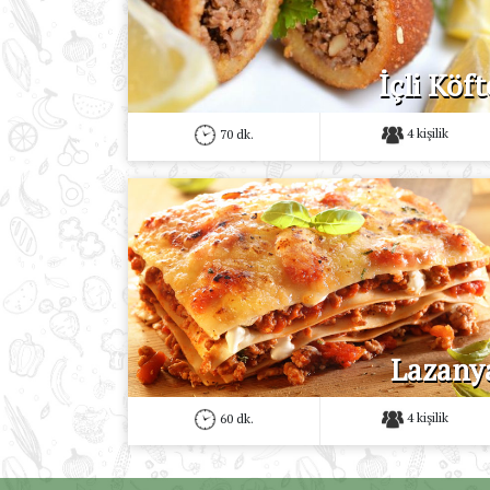
İçli Köft
4 kişilik
70 dk.
Lazany
4 kişilik
60 dk.