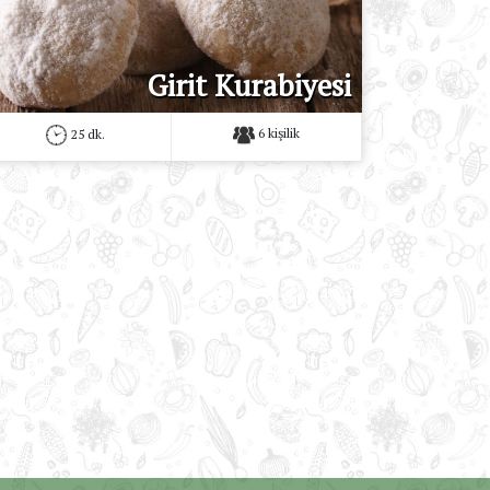
Girit Kurabiyesi
6 kişilik
25 dk.