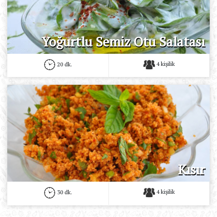
Yoğurtlu Semiz Otu Salatası
4 kişilik
20 dk.
Kısır
4 kişilik
30 dk.