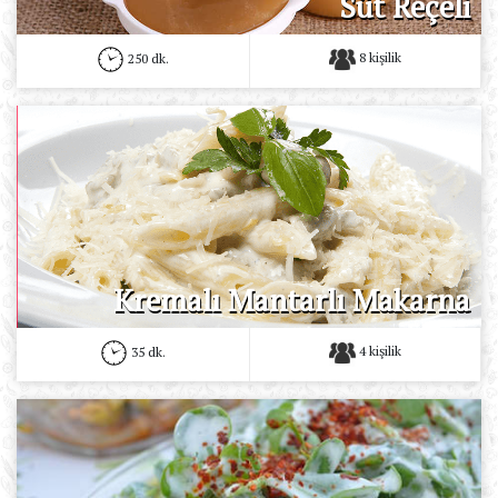
Süt Reçeli
8 kişilik
250 dk.
Kremalı Mantarlı Makarna
4 kişilik
35 dk.