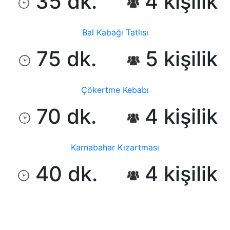
35 dk.
4 kişilik
Bal Kabağı Tatlısı
75 dk.
5 kişilik
Çökertme Kebabı
70 dk.
4 kişilik
Karnabahar Kızartması
40 dk.
4 kişilik