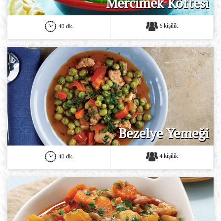
Mercimek Köftesi
6 kişilik
40 dk.
Bezelye Yemeği
4 kişilik
40 dk.