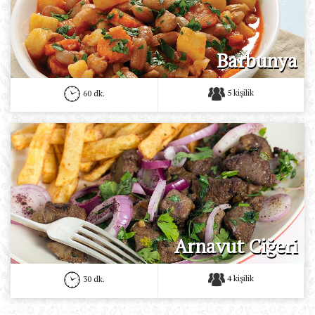
Barbunya
5 kişilik
60 dk.
Arnavut Ciğeri
4 kişilik
30 dk.