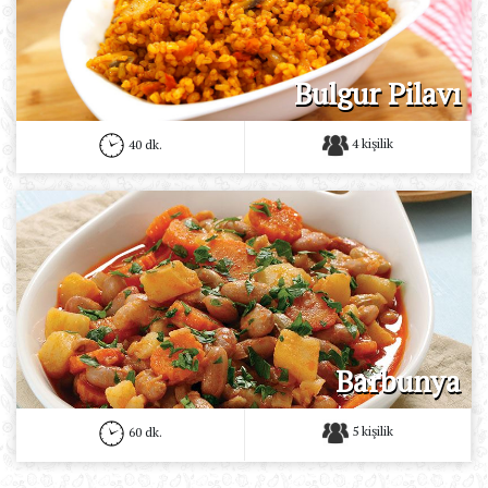
Bulgur Pilavı
4 kişilik
40 dk.
Barbunya
5 kişilik
60 dk.