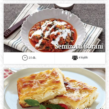
Semizotu Borani
4 kişilik
25 dk.