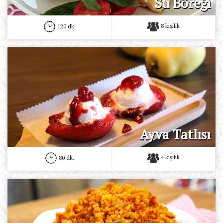
Su Böreği
8 kişilik
120 dk.
Ayva Tatlısı
4 kişilik
80 dk.