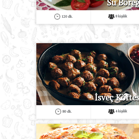
Su Böreğ
8 kişilik
120 dk.
İsveç Köftes
4 kişilik
80 dk.