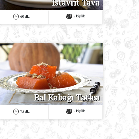
İstavrit Tava
5 kişilik
60 dk.
Bal Kabağı Tatlısı
5 kişilik
75 dk.