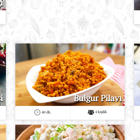
i
i
Bulgur Pilavı
4 kişilik
40 dk.