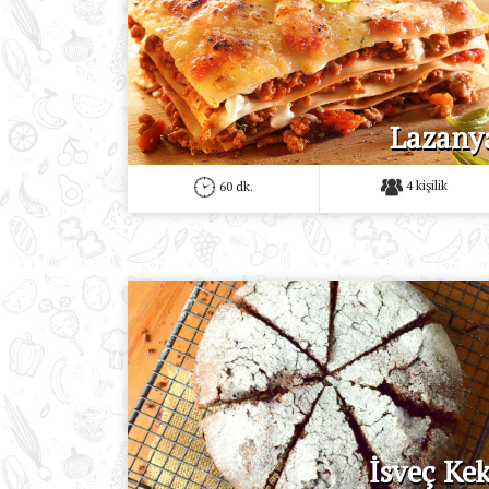
Lazany
4 kişilik
60 dk.
İsveç Kek