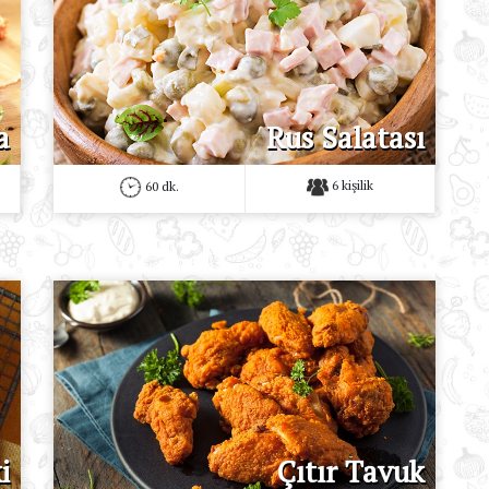
a
Rus Salatası
6 kişilik
60 dk.
i
Çıtır Tavuk