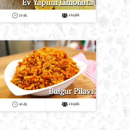
Ev Yapımı Limonata
4 kişilik
20 dk.
Bulgur Pilavı
4 kişilik
40 dk.