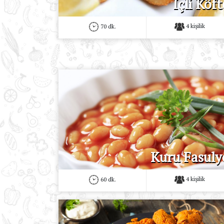
İçli Köft
4 kişilik
70 dk.
Kuru Fasuly
4 kişilik
60 dk.