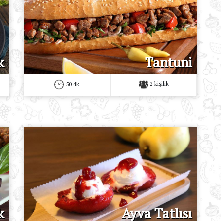
k
Tantuni
2 kişilik
50 dk.
k
Ayva Tatlısı