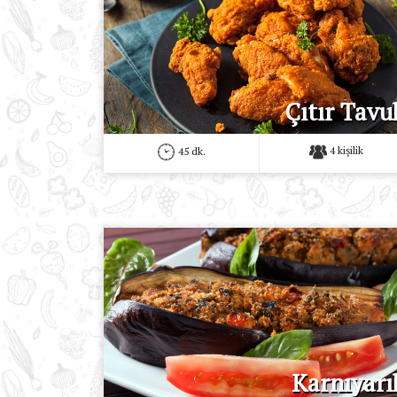
Çıtır Tavu
4 kişilik
45 dk.
Karnıyarı