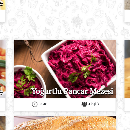
e
e
Yoğurtlu Pancar Mezesi
4 kişilik
30 dk.