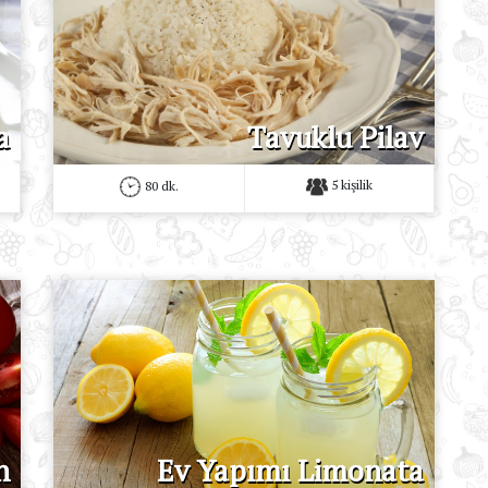
a
Tavuklu Pilav
5 kişilik
80 dk.
n
Ev Yapımı Limonata