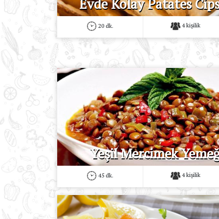
Evde Kolay Patates Cips
4 kişilik
20 dk.
Yeşil Mercimek Yemeğ
4 kişilik
45 dk.