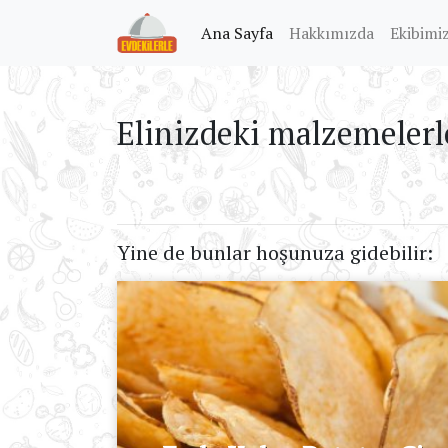
(current)
Ana Sayfa
Hakkımızda
Ekibimi
Elinizdeki malzemelerl
Yine de bunlar hoşunuza gidebilir: