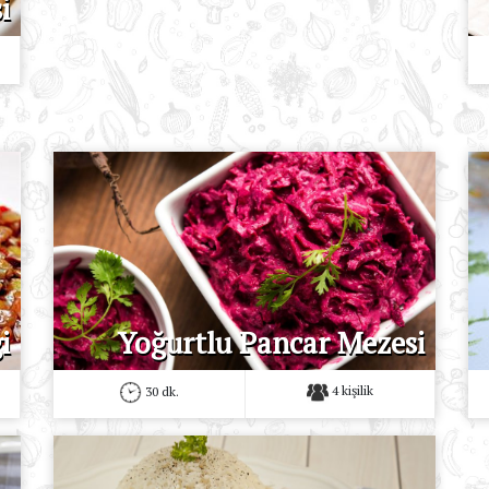
i
i
Yoğurtlu Pancar Mezesi
4 kişilik
30 dk.