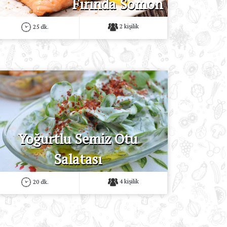
Fırında Somon
2 kişilik
25 dk.
Yoğurtlu Semiz Otu
Salatası
4 kişilik
20 dk.