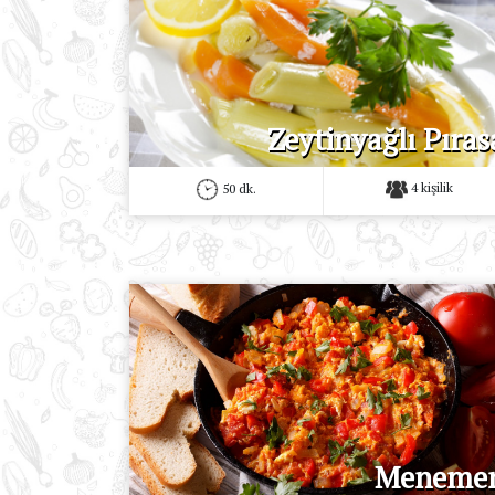
Zeytinyağlı Pıras
4 kişilik
50 dk.
Meneme