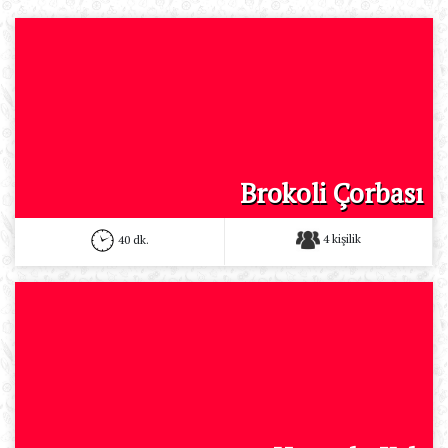
Brokoli Çorbası
4 kişilik
40 dk.