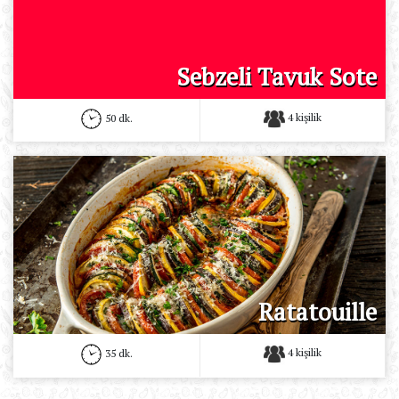
Sebzeli Tavuk Sote
4 kişilik
50 dk.
Ratatouille
4 kişilik
35 dk.