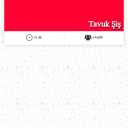
Tavuk Şiş
4 kişilik
35 dk.