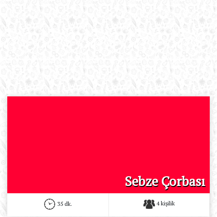
Sebze Çorbası
4 kişilik
35 dk.