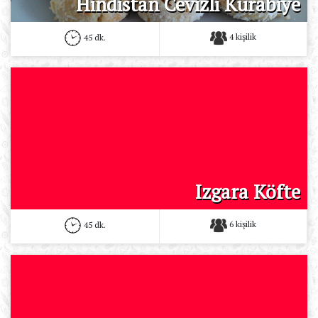
Hindistan Cevizli Kurabiye
4 kişilik
45 dk.
Izgara Köfte
6 kişilik
45 dk.